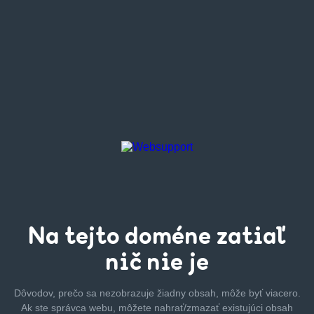
Na tejto
doméne zatiaľ
nič nie je
Dôvodov, prečo sa nezobrazuje žiadny obsah, môže byť
viacero.
Ak ste správca webu, môžete nahrať/zmazať
existujúci obsah