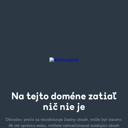
Na tejto
doméne zatiaľ
nič nie je
Dôvodov, prečo sa nezobrazuje žiadny obsah, môže byť
viacero.
Ak ste správca webu, môžete nahrať/zmazať
existujúci obsah