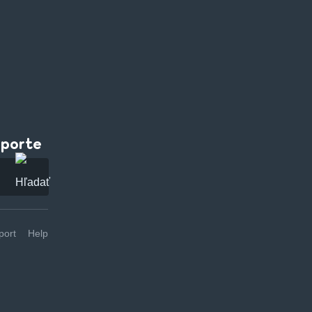
pporte
ort
Help