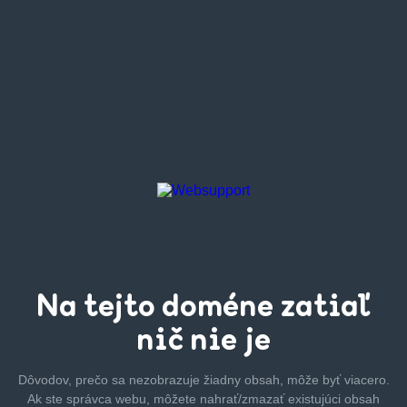
Na tejto
doméne zatiaľ
nič nie je
Dôvodov, prečo sa nezobrazuje žiadny obsah, môže byť
viacero.
Ak ste správca webu, môžete nahrať/zmazať
existujúci obsah