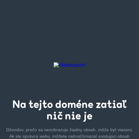
Na tejto
doméne zatiaľ
nič nie je
Dôvodov, prečo sa nezobrazuje žiadny obsah, môže byť
viacero.
Ak ste správca webu, môžete nahrať/zmazať
existujúci obsah